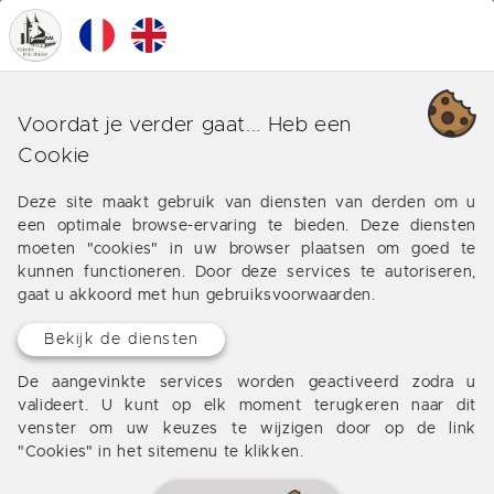
0
MENU
Onze verschillende business
Voordat je verder gaat... Heb een
rond Bordeaux (Ornano)
Cookie
Aanbiedingen van onze bureau rond Bordeaux
Deze site maakt gebruik van diensten van derden om u
een optimale browse-ervaring te bieden. Deze diensten
(Ornano)
moeten "cookies" in uw browser plaatsen om goed te
kunnen functioneren. Door deze services te autoriseren,
gaat u akkoord met hun gebruiksvoorwaarden.
Geen resultaten
Bekijk de diensten
De aangevinkte services worden geactiveerd zodra u
valideert. U kunt op elk moment terugkeren naar dit
venster om uw keuzes te wijzigen door op de link
"Cookies" in het sitemenu te klikken.