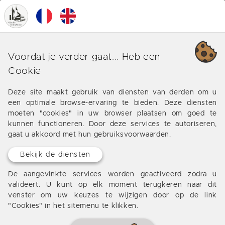
0
MENU
Onze verschillende business
Voordat je verder gaat... Heb een
rond Sauveterre-la-Lémance
Cookie
Aanbiedingen van onze bureau rond Sauveterre-la-
Deze site maakt gebruik van diensten van derden om u
een optimale browse-ervaring te bieden. Deze diensten
Lémance
moeten "cookies" in uw browser plaatsen om goed te
kunnen functioneren. Door deze services te autoriseren,
gaat u akkoord met hun gebruiksvoorwaarden.
Bekijk de diensten
De aangevinkte services worden geactiveerd zodra u
valideert. U kunt op elk moment terugkeren naar dit
venster om uw keuzes te wijzigen door op de link
"Cookies" in het sitemenu te klikken.