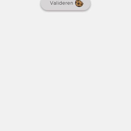
Valideren
Landhuis
€ 88.000
REF : 9082
HUIS
Makelaarscourtage
10 % inbegrepen
2 slaapkamers
65 m²
417 m²
Deze onderhoudsarme, gelijkvloerse woning is
gelegen in een rustig, klein landelijk gehucht op een
tuin van 417 m².
Online sinds 30
- 5km van Sauveterre-la-Lémance
dagen