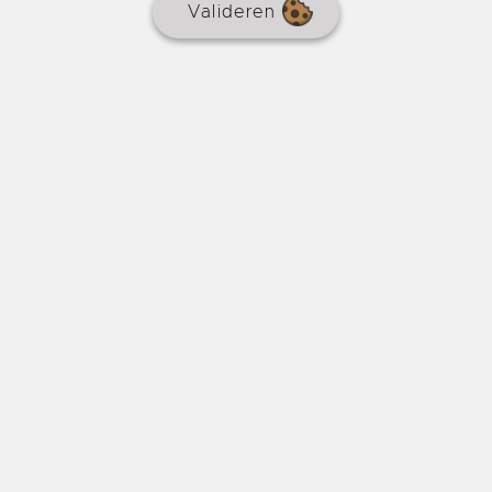
Valideren
Gerenoveerd traditioneel stenen huis
€ 665.600
REF : 9127
HUIS
Makelaarscourtage
4 % inbegrepen
4 slaapkamers
Zwembad
189 m²
9294 m²
Ten zuiden van Sarlat, op 2 minuten van een dorp met
alle winkels, 18e-eeuws Périgord-huis gerenoveerd in
2022 van ongeveer 189 m², 4 slaapkamers waarvan 2
op één niveau, gedeeltelijke kelder met dubbele
garage, zwembad.
10km van Sarlat-la-Canéda
Online sinds 13 dagen