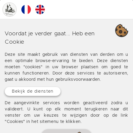
0
MENU
Sarlat
Voordat je verder gaat... Heb een
Cookie
Een huis in Sarlat-la-Caneda kopen, de keuze is
onder onze aanbiedingen van huis, appartement,
Deze site maakt gebruik van diensten van derden om u
grond te koop worden aangeboden door onze
een optimale browse-ervaring te bieden. Deze diensten
vastgoeddeskundigen
moeten "cookies" in uw browser plaatsen om goed te
kunnen functioneren. Door deze services te autoriseren,
gaat u akkoord met hun gebruiksvoorwaarden.
Bekijk de diensten
De aangevinkte services worden geactiveerd zodra u
valideert. U kunt op elk moment terugkeren naar dit
venster om uw keuzes te wijzigen door op de link
"Cookies" in het sitemenu te klikken.