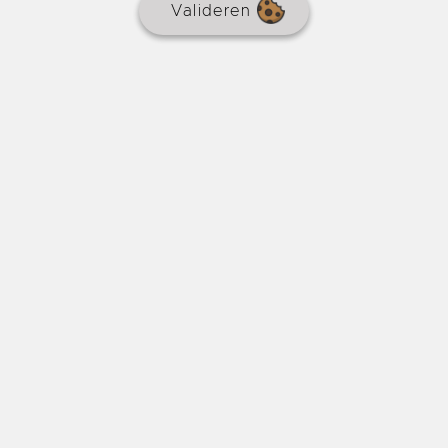
Valideren
Huis met tuin vlakbij winkels.
€ 280.900
REF : 9142
HUIS
Makelaarscourtage
6 % inbegrepen
3 slaapkamers
100 m²
2150 m²
Nabij Monpazier, een prachtig gebouwd huis van circa
100 m² woonoppervlak met 3 slaapkamers, een
veranda, een grote, ombouwbare zolder, een kelder
met dubbele garage, bijgebouwen en zonnepanelen op
een omheinde tuin van meer dan 2000 m². Meubilair
inbegrepen indien gewenst.
- 5km van Monpazier
Online sinds 3 dagen