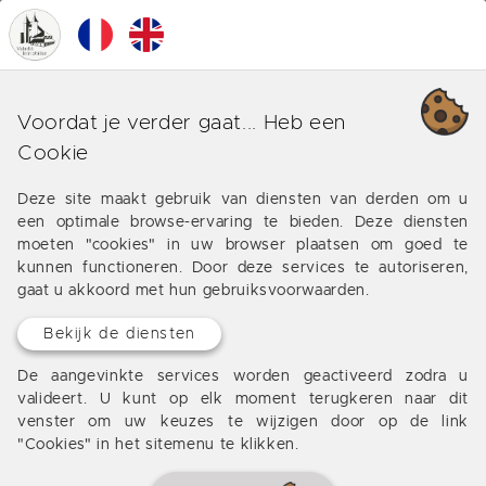
0
MENU
Monpazier
Voordat je verder gaat... Heb een
Cookie
Onroerend goed in Monpazier Valadie het bureau
staat tot uw beschikking om u te begeleiden in uw
Deze site maakt gebruik van diensten van derden om u
onderzoek en vind uw huis, appartement, villa te
een optimale browse-ervaring te bieden. Deze diensten
koop of te huur in de Dordogne Monpazier
moeten "cookies" in uw browser plaatsen om goed te
kunnen functioneren. Door deze services te autoriseren,
gaat u akkoord met hun gebruiksvoorwaarden.
Bekijk de diensten
FAVORIET
De aangevinkte services worden geactiveerd zodra u
valideert. U kunt op elk moment terugkeren naar dit
venster om uw keuzes te wijzigen door op de link
"Cookies" in het sitemenu te klikken.