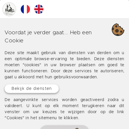
0
MENU
Onze verschillende business
Voordat je verder gaat... Heb een
rond Pradines
Cookie
Aanbiedingen van onze bureau rond Pradines
Deze site maakt gebruik van diensten van derden om u
een optimale browse-ervaring te bieden. Deze diensten
moeten "cookies" in uw browser plaatsen om goed te
kunnen functioneren. Door deze services te autoriseren,
gaat u akkoord met hun gebruiksvoorwaarden.
Geen resultaten
Bekijk de diensten
De aangevinkte services worden geactiveerd zodra u
valideert. U kunt op elk moment terugkeren naar dit
venster om uw keuzes te wijzigen door op de link
"Cookies" in het sitemenu te klikken.