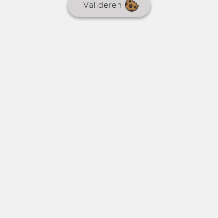
Valideren
Gerenoveerd dorpshuis met terras
€ 166.920
REF : 8494
HUIS
Makelaarscourtage
7 % inbegrepen
2 slaapkamers
93 m²
16 m²
Volledig gerenoveerd dorpshuis van circa 93m2 met
een extra kamer van circa 50m2 op de begane grond
die verbouwd kan worden. Perfect voor starters of als
pied-à-terre, een combinatie van charme en
functionaliteit.
Castillonnès
Online sinds 4 dagen