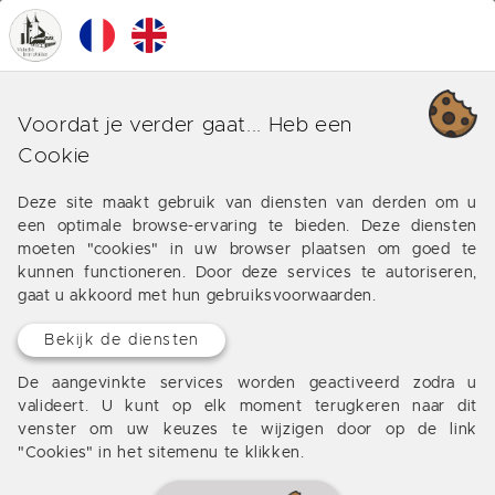
0
MENU
Castillonns
Voordat je verder gaat... Heb een
Cookie
Om onroerend goed (huis, appartement, grond)
advertentie te kijken op Castillonns en zijn
Deze site maakt gebruik van diensten van derden om u
omgeving, het Agentschap Valadie biedt haar
een optimale browse-ervaring te bieden. Deze diensten
diensten.
moeten "cookies" in uw browser plaatsen om goed te
kunnen functioneren. Door deze services te autoriseren,
gaat u akkoord met hun gebruiksvoorwaarden.
Bekijk de diensten
De aangevinkte services worden geactiveerd zodra u
valideert. U kunt op elk moment terugkeren naar dit
venster om uw keuzes te wijzigen door op de link
"Cookies" in het sitemenu te klikken.