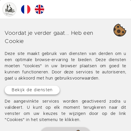
0
MENU
Onze verschillende business
Voordat je verder gaat... Heb een
rond Lacaussade
Cookie
Aanbiedingen van onze bureau rond Lacaussade
Deze site maakt gebruik van diensten van derden om u
een optimale browse-ervaring te bieden. Deze diensten
moeten "cookies" in uw browser plaatsen om goed te
kunnen functioneren. Door deze services te autoriseren,
gaat u akkoord met hun gebruiksvoorwaarden.
Geen resultaten
Bekijk de diensten
De aangevinkte services worden geactiveerd zodra u
valideert. U kunt op elk moment terugkeren naar dit
venster om uw keuzes te wijzigen door op de link
"Cookies" in het sitemenu te klikken.