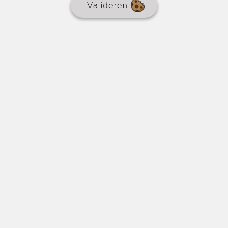
Valideren
Voormalig klooster in het hart van een
dorp.
€ 695.000
REF : 8866
HUIS
Makelaarscourtage
3,7 % inbegrepen
6 slaapkamers
Zwembad
430 m²
1200 m²
In Lauzun, een dorp met alle winkels en de
onmiskenbare charme die typisch is voor Lot-et-
Garonne, niet ver van Eymet, ligt een prachtig complex
met een landhuis van circa 430 m2, 7 slaapkamers, 3
badkamers, een duiventil, een zwembad en
bijgebouwen op een omheinde spatuin van bijna 1300
m2.