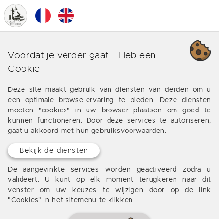
0
MENU
Eymet Real Estate
Voordat je verder gaat... Heb een
Cookie
VALADIE real ESTATE EYMET biedt een selectie van
onroerend goed te koop of te huur in Eymet: huis te
Deze site maakt gebruik van diensten van derden om u
koop in eymet, huis, villa te koop in eymet, stenen
een optimale browse-ervaring te bieden. Deze diensten
schuur, grond heeft eymet. Check out de Tour de
moeten "cookies" in uw browser plaatsen om goed te
France, Eymet in 2017.
kunnen functioneren. Door deze services te autoriseren,
gaat u akkoord met hun gebruiksvoorwaarden.
Bekijk de diensten
TIJDIGHEID
De aangevinkte services worden geactiveerd zodra u
valideert. U kunt op elk moment terugkeren naar dit
venster om uw keuzes te wijzigen door op de link
"Cookies" in het sitemenu te klikken.