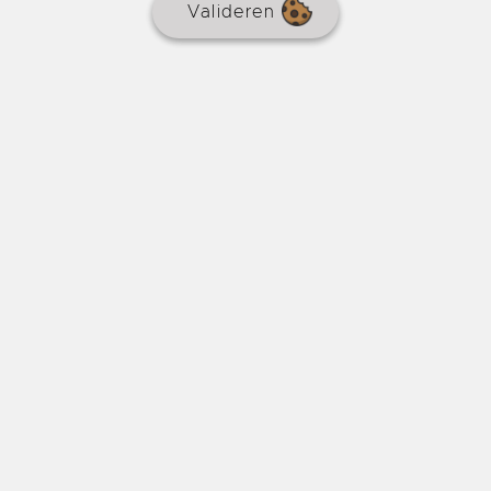
Valideren
150 M2 stenen huis op het platteland
€ 222.000
REF : 9054
HUIS
Makelaarscourtage
5,7 % inbegrepen
3 slaapkamers
149 m²
7675 m²
Prachtig stenen huis van 150 m² op een bosrijk perceel
van 7.675 m². 2 slaapkamers en 1 master suite,
ingerichte keuken met toegang tot een
woon-/eetkamer. Gelegen in een rustige omgeving op
een heuvel met prachtig uitzicht op het platteland.
Perceel geschikt voor een zwembad.
6km van Eymet
Online sinds meer dan een maand