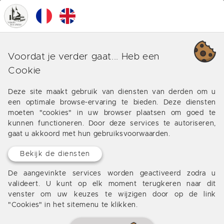
0
MENU
Onze verschillende business
Voordat je verder gaat... Heb een
rond Bordeaux (Saint Genès)
Cookie
Aanbiedingen van onze bureau rond Bordeaux (Saint
Deze site maakt gebruik van diensten van derden om u
een optimale browse-ervaring te bieden. Deze diensten
Genès)
moeten "cookies" in uw browser plaatsen om goed te
kunnen functioneren. Door deze services te autoriseren,
gaat u akkoord met hun gebruiksvoorwaarden.
Geen resultaten
Bekijk de diensten
De aangevinkte services worden geactiveerd zodra u
valideert. U kunt op elk moment terugkeren naar dit
venster om uw keuzes te wijzigen door op de link
"Cookies" in het sitemenu te klikken.