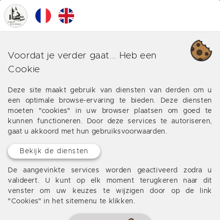
0
MENU
Onze verschillende business
Voordat je verder gaat... Heb een
rond Pessac
Cookie
Aanbiedingen van onze bureau rond Pessac
Deze site maakt gebruik van diensten van derden om u
een optimale browse-ervaring te bieden. Deze diensten
moeten "cookies" in uw browser plaatsen om goed te
kunnen functioneren. Door deze services te autoriseren,
gaat u akkoord met hun gebruiksvoorwaarden.
Geen resultaten
Bekijk de diensten
De aangevinkte services worden geactiveerd zodra u
valideert. U kunt op elk moment terugkeren naar dit
venster om uw keuzes te wijzigen door op de link
"Cookies" in het sitemenu te klikken.