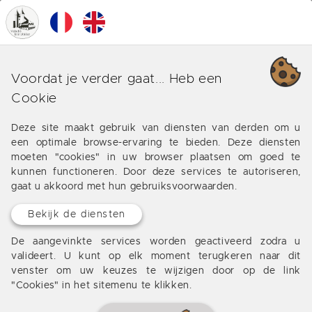
0
MENU
Prijsdaling
Voordat je verder gaat... Heb een
Cookie
Profiteer van de lagere prijzen van de onroerend
goed markt en de ervaring van al de goede
Deze site maakt gebruik van diensten van derden om u
overeenkomsten in de Perigord en de Lot-et-Garonne
een optimale browse-ervaring te bieden. Deze diensten
op de volgende eigenschap : land, huis, schuur,
moeten "cookies" in uw browser plaatsen om goed te
landhuis en het kasteel.
kunnen functioneren. Door deze services te autoriseren,
gaat u akkoord met hun gebruiksvoorwaarden.
Bekijk de diensten
€ 192.600
De aangevinkte services worden geactiveerd zodra u
valideert. U kunt op elk moment terugkeren naar dit
venster om uw keuzes te wijzigen door op de link
"Cookies" in het sitemenu te klikken.