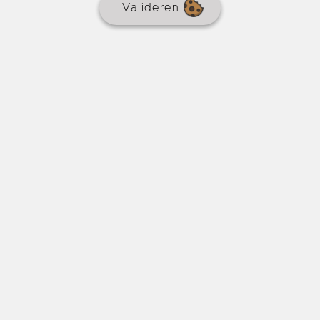
Valideren
Gerenoveerd dorpshuis met terras
€ 166.920
REF : 8494
HUIS
Makelaarscourtage
7 % inbegrepen
2 slaapkamers
93 m²
16 m²
Volledig gerenoveerd dorpshuis van circa 93m2 met
een extra kamer van circa 50m2 op de begane grond
die verbouwd kan worden. Perfect voor starters of als
pied-à-terre, een combinatie van charme en
functionaliteit.
Castillonnès
Prijsdaling 6 dagen geleden