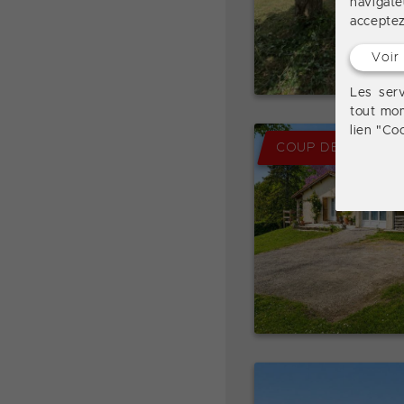
navigate
acceptez 
Voir
Les serv
tout mom
lien "Co
COUP DE CŒUR