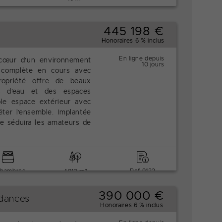
445 198 €
Honoraires 6 % inclus
En ligne depuis
cœur d’un environnement
10 jours
n complète en cours avec
ropriété offre de beaux
es d’eau et des espaces
le espace extérieur avec
ter l’ensemble. Implantée
le séduira les amateurs de
chambres
Ref 9132
4912 m²
390 000 €
ndances
Honoraires 6 % inclus