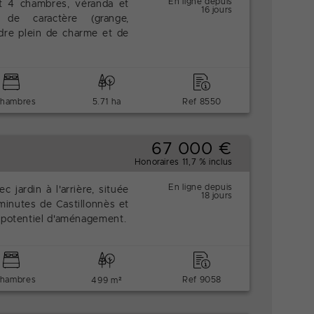
En ligne depuis
t 4 chambres, véranda et
16 jours
de caractère (grange,
cadre plein de charme et de
chambres
5.71 ha
Ref 8550
67 000 €
Honoraires 11,7 % inclus
En ligne depuis
 jardin à l'arrière, située
18 jours
minutes de Castillonnès et
 potentiel d'aménagement.
chambres
Ref 9058
499 m²