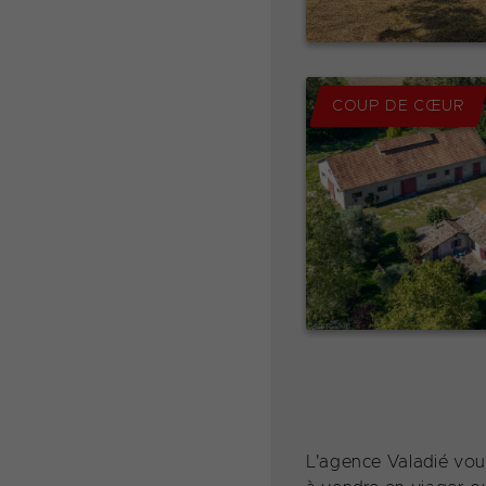
COUP DE CŒUR
L'agence Valadié vous