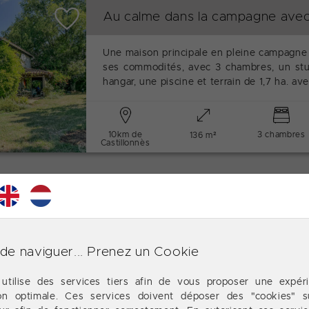
Au calme dans la campagne avec
Une maison principale en pleine campagn
ses commodités, avec 3 chambres, un stu
hangar, une piscine et terrain de 1,7 ha. ave
10km de
3 chambres
136 m²
Castillonnès
Chalets En Zone De Loisirs
À vendre : 4 chalets en zone de loisirs
entièrement. Fort potentiel locatif pour p
de naviguer... Prenez un Cookie
hébergements de courte durée.
 utilise des services tiers afin de vous proposer une expér
ion optimale. Ces services doivent déposer des "cookies" s