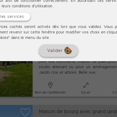
ur afin de fonctionner correctement. En autorisant ces servi
leurs conditions d'utilisation.
 les services
- 5km de Castillonnès
4 
80 m²
ices cochés seront activés dès lors que vous validez. Vous 
ent revenir sur cette fenêtre pour modifier vos choix en cliqua
okies" dans le menu du site.
Ravissante maison de plain-pied
Valider
Aux abords d'un petit bourg, dans un pet
jolie vue dominante, maison de plain-pied
studio attenant ou pour un aménagement d
Jardin clos et arboré. Belle vue.
8km de Castillonnès
3 
112 m²
Maison de bourg avec grand jard