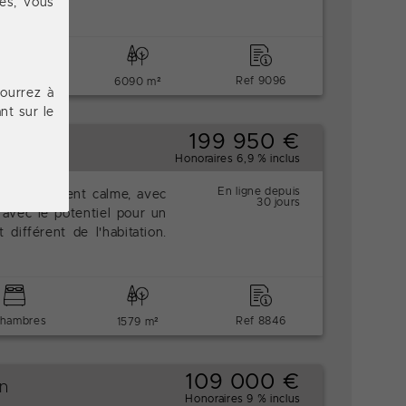
ces, vous
chambres
Ref 9096
6090 m²
pourrez à
nt sur le
199 950 €
Honoraires 6,9 % inclus
En ligne depuis
it lotissement calme, avec
30 jours
 avec le potentiel pour un
ifférent de l'habitation.
chambres
Ref 8846
1579 m²
109 000 €
in
Honoraires 9 % inclus