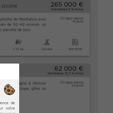
265 000 €
 piscine
Honoraires 6 % inclus
En ligne depuis
e proche de Monbahus avec
19 jours
dio de 50 m2 environ, un
c parcelle de bois.
1.72 ha
Piscine
Ref 9106
62 000 €
Honoraires 12,7 % inclus
En ligne depuis
 à la campagne, à rénover
23 jours
rojet touristique, gîtes ou
ience de
ur votre