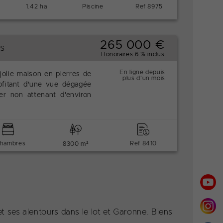
1.42 ha
Piscine
Ref 8975
265 000 €
s
Honoraires 6 % inclus
En ligne depuis
jolie maison en pierres de
plus d'un mois
ofitant d'une vue dégagée
er non attenant d'environ
chambres
Ref 8410
8300 m²
t ses alentours dans le lot et Garonne. Biens