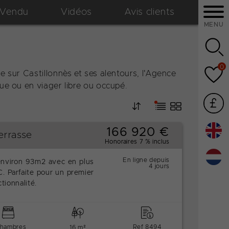
Vendu
Vidéos
Avis clients
MENU
0
e sur Castillonnès et ses alentours, l'Agence
ue ou en viager libre ou occupé.
166 920 €
errasse
Honoraires 7 % inclus
En ligne depuis
environ 93m2 avec en plus
4 jours
 Parfaite pour un premier
tionnalité.
chambres
Ref 8494
16 m²