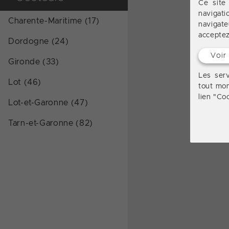
Ce site
navigat
Charente-Maritime (17)
navigate
acceptez 
Dordogne (24)
Voir
Gironde (33)
Les serv
Lot (46)
tout mom
lien "Co
Lot-et-Garonne (47)
Tarn-et-Garonne (82)