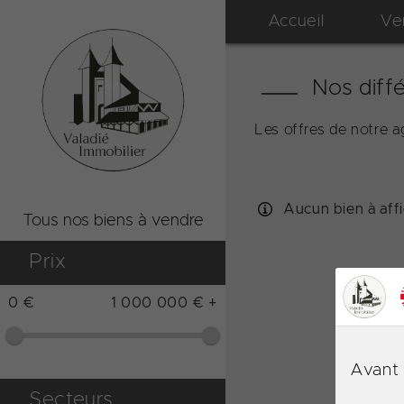
Accueil
Ve
Nos diffé
Les offres de notre 
Aucun bien à aff
Tous nos biens à vendre
Prix
0 €
1 000 000 € +
Avant 
Secteurs