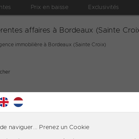
ntes
Prix en baisse
Exclusivités
rentes affaires à Bordeaux (Sainte Croi
agence immobilière à Bordeaux (Sainte Croix)
icher
de naviguer... Prenez un Cookie