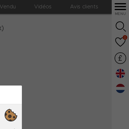
Vendu
Vidéos
Avis clients
MENU
x)
0