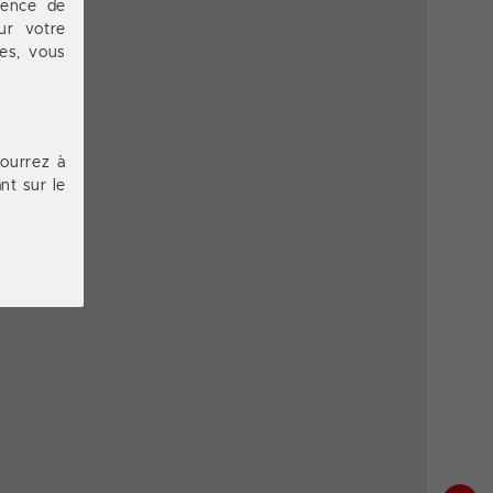
ience de
ur votre
ces, vous
pourrez à
nt sur le