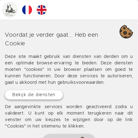
0
MENU
Beaumont du Perigord
Voordat je verder gaat... Heb een
Cookie
Om accommodaties, woning, grond in de Dordogne
Perigord Beaumont du Perigord vinden, zullen onze
Deze site maakt gebruik van diensten van derden om u
experts u helpen.
een optimale browse-ervaring te bieden. Deze diensten
moeten "cookies" in uw browser plaatsen om goed te
kunnen functioneren. Door deze services te autoriseren,
gaat u akkoord met hun gebruiksvoorwaarden.
FAVORIET
Bekijk de diensten
De aangevinkte services worden geactiveerd zodra u
valideert. U kunt op elk moment terugkeren naar dit
venster om uw keuzes te wijzigen door op de link
"Cookies" in het sitemenu te klikken.