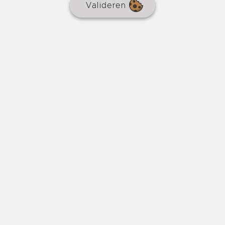
Valideren
Voormalige molen met vakantiehuisje en
zwembad.
€ 599.000
REF : 8874
HUIS
Makelaarscourtage
5,3 % inbegrepen
5 slaapkamers
4.37 ha
Zwembad
250 m²
In de idyllische omgeving van Beaumont du Périgord,
tussen rivier en bos, ligt een charmant pand met een
stenen huis van circa 250 m² met 4 slaapkamers en 3
badkamers, een apart gastenverblijf en een
binnenzwembad op een perceel van meer dan 4,4
hectare.
Online sinds meer dan een
Beaumontois en Périgord
maand