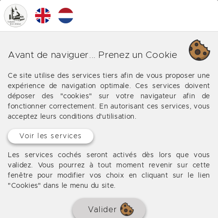
0
MENU
Maison a vendre a castillonnes
Avant de naviguer... Prenez un Cookie
Pour vos recherches de bien immobiliers (maison,
Ce site utilise des services tiers afin de vous proposer une
appartement, terrain) à vendre sur Castillonnès et
expérience de navigation optimale. Ces services doivent
ses alentours, l'Agence Valadié vous propose ses
déposer des "cookies" sur votre navigateur afin de
services. Quelque soit votre recherche, vente
fonctionner correctement. En autorisant ces services, vous
acceptez leurs conditions d'utilisation.
classique ou en viager libre ou occupé.
Voir les services
Les services cochés seront activés dès lors que vous
validez. Vous pourrez à tout moment revenir sur cette
DÉJÀ VENDU
fenêtre pour modifier vos choix en cliquant sur le lien
"Cookies" dans le menu du site.
Valider