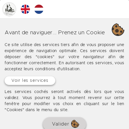
0
MENU
Découvrez les biens que nous
Avant de naviguer... Prenez un Cookie
vendons dans de magnifiques
Ce site utilise des services tiers afin de vous proposer une
vidéos
expérience de navigation optimale. Ces services doivent
déposer des "cookies" sur votre navigateur afin de
L'agence Valadié innove avec une rubrique dédiée à
fonctionner correctement. En autorisant ces services, vous
acceptez leurs conditions d'utilisation.
nos vidéos de biens immobiliers. Découvrez les
maisons que nous vendons sous un angle
Voir les services
complètement différent en vidéo dans une toute
nouvelle expérience. Encore mieux qu'une visite
Les services cochés seront activés dès lors que vous
virtuelle, laissez vous guider par la vidéo sans la
validez. Vous pourrez à tout moment revenir sur cette
fenêtre pour modifier vos choix en cliquant sur le lien
contrainte de vous déplacer dans le bien avec votre
"Cookies" dans le menu du site.
souris et votre clavier.
Valider